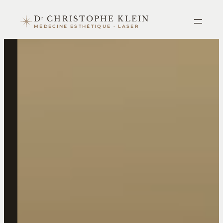
Aller
Dʳ CHRISTOPHE KLEIN
au
MÉDECINE ESTHÉTIQUE · LASER
contenu