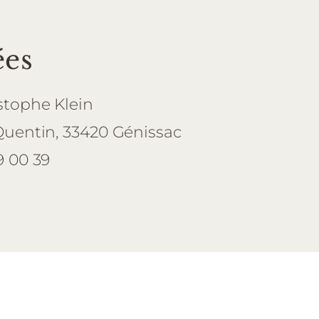
es
stophe Klein
Quentin, 33420 Génissac
9 00 39